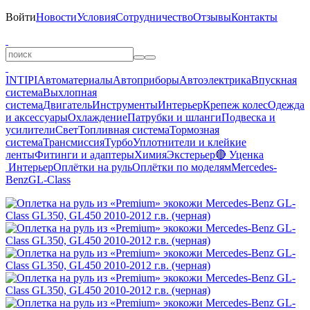
Войти
Новости
Условия
Сотрудничество
Отзывы
Контакты
INTIPI
Автоматериалы
Автоприборы
Автоэлектрика
Впускная
система
Выхлопная
система
Двигатель
Инструменты
Интерьер
Крепеж колес
Одежда
и аксессуары
Охлаждение
Патрубки и шланги
Подвеска и
усилители
Свет
Топливная система
Тормозная
система
Трансмиссия
Турбо
Уплотнители и клейкие
ленты
Фитинги и адаптеры
Химия
Экстерьер
🔴 Уценка
Интерьер
Оплётки на руль
Оплётки по моделям
Mercedes-
Benz
GL-Class