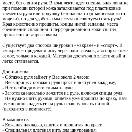
месте, без снятия руля. В комплекте идет специальная лопатка,
при помощи которой кожа заталкивается под пластиковые
элементы руля или подушку безопасности (в зависимости от
модели), но для удобства мы все-таки советуем снять руль!
Края качественно прошиты, концы нитей запаяны, места
соединений сплошной и перфорированной кожи сшиты,
проклеены и запрессованы.
Существует два способа шнуровки «макраме» и «спорт». В
«макраме» продеваем иглу через один стежок, а «спорт» тоже
самое, только в каждый. Материал достаточно эластичный и
легко стягивается.
Достоинства:
- Обтяжка руля займет у Вас около 2 часов;
- Весь процесс обтяжки руля прост и доступен каждому;
- Нет необходимости снимать руль;
- Заготовка идеально ложится на руль, включая спицы руля;
- Не нужно шить руками, оплетка уже прошита по краю, Вам
нужно лишь надеть ее на руль и зашнуровать ниткой
(находится в комплекте).
В комплекте:
- Кожаная накладка, сшитая и прошитая по краю;
- Специальная плетеная нить для шнурования;