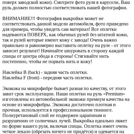
поверх заводской кожи). Смотрите фото руля в карусели, Ваш
руль должен полностью соответствовать нашей фотографии.
ВНИМАНИЕ!!! Фотография выкройки может не
соответствовать данной модели автомобиля, фото приведено
для примера, чтобы увидеть сам материал! Все оплетки
надеваются ПОВЕРХ, как обычных рулей без штатной кожи,
так и рулей которые имеют кожу с завода! Очень важно
правильно и равномерно выставить оплетку на руле - от этого
зависит результат! Начинайте шнуровать в сторону каждой
спицы от центра обода в стороны! Стягивайте нить
постепенно, чтобы не порвать нить и кожу!
Наклейка B (back) - задняя часть оплетки.
Наклейка F (front) - передняя часть оплетки.
Экокожа на микрофибре бывает разная по качеству, от этого
завит срок эксплуатации. Наши оплетки на руль «Premium»
изготовлены из автомобильной экокожи премиум качества на
основе из микрофибры. Экокожа достаточно плотная и
прочная, используется в профессиональном тюнинге.
Полиуретановый слой не подвержен царапинам и
разрушению от солнечных лучей. Выкройка идеально ляжет
по форме вашего руля, включая спицы. Оплетка имеет очень
четкое лекало (обрезать ничего не придётся) и одевается на