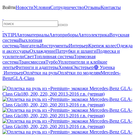
Войти
Новости
Условия
Сотрудничество
Отзывы
Контакты
INTIPI
Автоматериалы
Автоприборы
Автоэлектрика
Впускная
система
Выхлопная
система
Двигатель
Инструменты
Интерьер
Крепеж колес
Одежда
и аксессуары
Охлаждение
Патрубки и шланги
Подвеска и
усилители
Свет
Топливная система
Тормозная
система
Трансмиссия
Турбо
Уплотнители и клейкие
ленты
Фитинги и адаптеры
Химия
Экстерьер
🔴 Уценка
Интерьер
Оплётки на руль
Оплётки по моделям
Mercedes-
Benz
GLA-Class