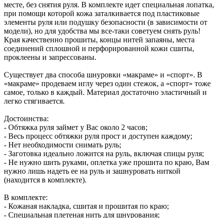
месте, без снятия руля. В комплекте идет специальная лопатка,
при помощи которой кожа заталкивается под пластиковые
элементы руля или подушку безопасности (в зависимости от
модели), но для удобства мы все-таки советуем снять руль!
Края качественно прошиты, концы нитей запаяны, места
соединений сплошной и перфорированной кожи сшиты,
проклеены и запрессованы.
Существует два способа шнуровки «макраме» и «спорт». В
«макраме» продеваем иглу через один стежок, а «спорт» тоже
самое, только в каждый. Материал достаточно эластичный и
легко стягивается.
Достоинства:
- Обтяжка руля займет у Вас около 2 часов;
- Весь процесс обтяжки руля прост и доступен каждому;
- Нет необходимости снимать руль;
- Заготовка идеально ложится на руль, включая спицы руля;
- Не нужно шить руками, оплетка уже прошита по краю, Вам
нужно лишь надеть ее на руль и зашнуровать ниткой
(находится в комплекте).
В комплекте:
- Кожаная накладка, сшитая и прошитая по краю;
- Специальная плетеная нить для шнурования;