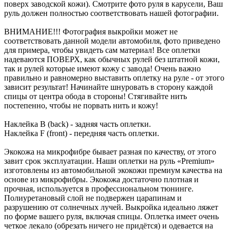
поверх заводской кожи). Смотрите фото руля в карусели, Ваш
руль должен полностью соответствовать нашей фотографии.
ВНИМАНИЕ!!! Фотография выкройки может не
соответствовать данной модели автомобиля, фото приведено
для примера, чтобы увидеть сам материал! Все оплетки
надеваются ПОВЕРХ, как обычных рулей без штатной кожи,
так и рулей которые имеют кожу с завода! Очень важно
правильно и равномерно выставить оплетку на руле - от этого
зависит результат! Начинайте шнуровать в сторону каждой
спицы от центра обода в стороны! Стягивайте нить
постепенно, чтобы не порвать нить и кожу!
Наклейка B (back) - задняя часть оплетки.
Наклейка F (front) - передняя часть оплетки.
Экокожа на микрофибре бывает разная по качеству, от этого
завит срок эксплуатации. Наши оплетки на руль «Premium»
изготовлены из автомобильной экокожи премиум качества на
основе из микрофибры. Экокожа достаточно плотная и
прочная, используется в профессиональном тюнинге.
Полиуретановый слой не подвержен царапинам и
разрушению от солнечных лучей. Выкройка идеально ляжет
по форме вашего руля, включая спицы. Оплетка имеет очень
четкое лекало (обрезать ничего не придётся) и одевается на