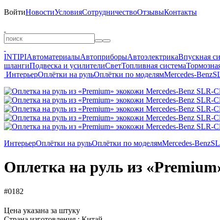
Войти
Новости
Условия
Сотрудничество
Отзывы
Контакты
INTIPI
Автоматериалы
Автоприборы
Автоэлектрика
Впускная с
шланги
Подвеска и усилители
Свет
Топливная система
Тормозная
Интерьер
Оплётки на руль
Оплётки по моделям
Mercedes-Benz
S
Интерьер
Оплётки на руль
Оплётки по моделям
Mercedes-Benz
SL
Оплетка на руль из «Premium»
#0182
Цена указана за штуку
Страна изготовления : Китай