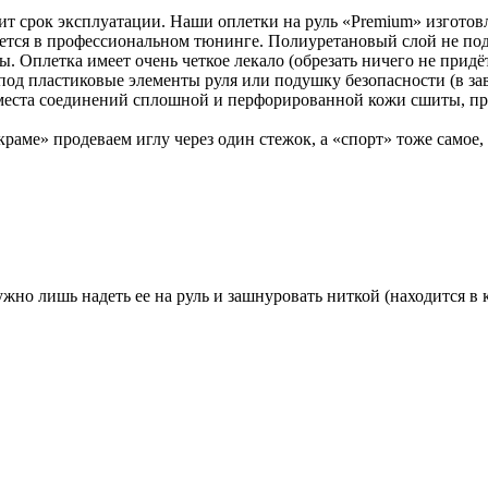
авит срок эксплуатации. Наши оплетки на руль «Premium» изгото
уется в профессиональном тюнинге. Полиуретановый слой не по
Оплетка имеет очень четкое лекало (обрезать ничего не придётся
под пластиковые элементы руля или подушку безопасности (в зав
 места соединений сплошной и перфорированной кожи сшиты, пр
раме» продеваем иглу через один стежок, а «спорт» тоже самое,
жно лишь надеть ее на руль и зашнуровать ниткой (находится в 