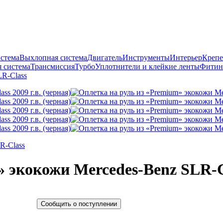
истема
Выхлопная система
Двигатель
Инструменты
Интерьер
Крепе
 система
Трансмиссия
Турбо
Уплотнители и клейкие ленты
Фитин
LR-Class
R-Class
 экокожи Mercedes-Benz SLR-Cla
Сообщить о поступлении