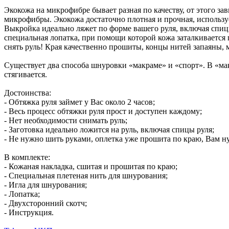
Экокожа на микрофибре бывает разная по качеству, от этого з
микрофибры. Экокожа достаточно плотная и прочная, использ
Выкройка идеально ляжет по форме вашего руля, включая спицы. 
специальная лопатка, при помощи которой кожа заталкивается 
снять руль! Края качественно прошиты, концы нитей запаяны,
Существует два способа шнуровки «макраме» и «спорт». В «мак
стягивается.
Достоинства:
- Обтяжка руля займет у Вас около 2 часов;
- Весь процесс обтяжки руля прост и доступен каждому;
- Нет необходимости снимать руль;
- Заготовка идеально ложится на руль, включая спицы руля;
- Не нужно шить руками, оплетка уже прошита по краю, Вам ну
В комплекте:
- Кожаная накладка, сшитая и прошитая по краю;
- Специальная плетеная нить для шнурования;
- Игла для шнурования;
- Лопатка;
- Двухсторонний скотч;
- Инструкция.