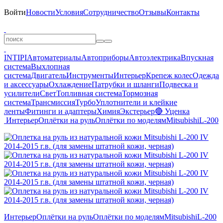
Войти
Новости
Условия
Сотрудничество
Отзывы
Контакты
INTIPI
Автоматериалы
Автоприборы
Автоэлектрика
Впускная
система
Выхлопная
система
Двигатель
Инструменты
Интерьер
Крепеж колес
Одежда
и аксессуары
Охлаждение
Патрубки и шланги
Подвеска и
усилители
Свет
Топливная система
Тормозная
система
Трансмиссия
Турбо
Уплотнители и клейкие
ленты
Фитинги и адаптеры
Химия
Экстерьер
🔴 Уценка
Интерьер
Оплётки на руль
Оплётки по моделям
Mitsubishi
L-200
Интерьер
Оплётки на руль
Оплётки по моделям
Mitsubishi
L-200