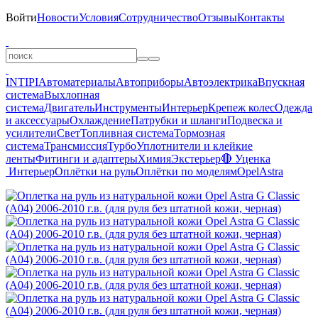
Войти
Новости
Условия
Сотрудничество
Отзывы
Контакты
INTIPI
Автоматериалы
Автоприборы
Автоэлектрика
Впускная
система
Выхлопная
система
Двигатель
Инструменты
Интерьер
Крепеж колес
Одежда
и аксессуары
Охлаждение
Патрубки и шланги
Подвеска и
усилители
Свет
Топливная система
Тормозная
система
Трансмиссия
Турбо
Уплотнители и клейкие
ленты
Фитинги и адаптеры
Химия
Экстерьер
🔴 Уценка
Интерьер
Оплётки на руль
Оплётки по моделям
Opel
Astra