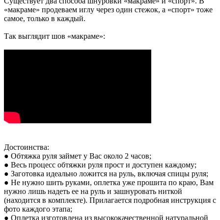
Существует два способа шнуровки «макраме» и «спорт». В
«макраме» продеваем иглу через один стежок, а «спорт» тоже
самое, только в каждый.
Так выглядит шов «макраме»:
Достоинства:
● Обтяжка руля займет у Вас около 2 часов;
● Весь процесс обтяжки руля прост и доступен каждому;
● Заготовка идеально ложится на руль, включая спицы руля;
● Не нужно шить руками, оплетка уже прошита по краю, Вам
нужно лишь надеть ее на руль и зашнуровать ниткой
(находится в комплекте). Прилагается подробная инструкция с
фото каждого этапа;
● Оплетка изготовлена из высококачественной натуральной