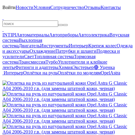
Войти
Новости
Условия
Сотрудничество
Отзывы
Контакты
INTIPI
Автоматериалы
Автоприборы
Автоэлектрика
Впускная
система
Выхлопная
система
Двигатель
Инструменты
Интерьер
Крепеж колес
Одежда
и аксессуары
Охлаждение
Патрубки и шланги
Подвеска и
усилители
Свет
Топливная система
Тормозная
система
Трансмиссия
Турбо
Уплотнители и клейкие
ленты
Фитинги и адаптеры
Химия
Экстерьер
🔴 Уценка
Интерьер
Оплётки на руль
Оплётки по моделям
Opel
Astra