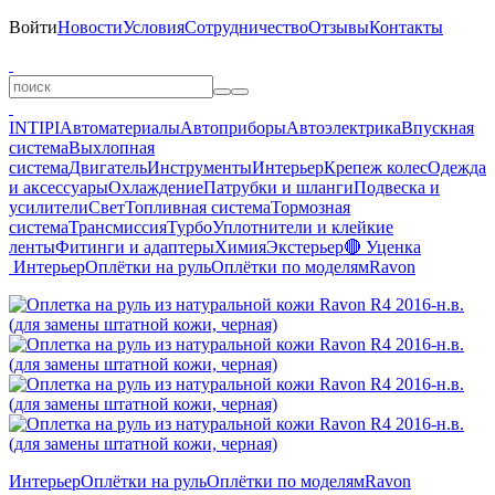
Войти
Новости
Условия
Сотрудничество
Отзывы
Контакты
INTIPI
Автоматериалы
Автоприборы
Автоэлектрика
Впускная
система
Выхлопная
система
Двигатель
Инструменты
Интерьер
Крепеж колес
Одежда
и аксессуары
Охлаждение
Патрубки и шланги
Подвеска и
усилители
Свет
Топливная система
Тормозная
система
Трансмиссия
Турбо
Уплотнители и клейкие
ленты
Фитинги и адаптеры
Химия
Экстерьер
🔴 Уценка
Интерьер
Оплётки на руль
Оплётки по моделям
Ravon
Интерьер
Оплётки на руль
Оплётки по моделям
Ravon