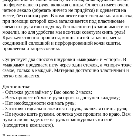
по форме вашего руля, включая спицы. Оплетка имеет очень
четкое лекало (обрезать ничего не придётся) и одевается на
месте, без снятия руля. В комплекте идет специальная лопатка,
при помощи которой кожа заталкивается под пластиковые
элементы руля или подушку безопасности (в зависимости от
модели), но для удобства мы все-таки советуем снять руль!
Края качественно прошиты, концы нитей запаяны, места
соединений сплошной и перфорированной кожи сшиты,
проклеены и запрессованы.
Существует два способа шнуровки «макраме» и «спорт». В
«макраме» продеваем иглу через один стежок, а «спорт» тоже
самое, только в каждый. Материал достаточно эластичный и
легко стягивается.
Достоинства:
- Обтяжка руля займет у Вас около 2 часов;
- Весь процесс обтяжки руля прост и доступен каждому;
- Нет необходимости снимать руль;
- Заготовка идеально ложится на руль, включая спицы руля;
- Не нужно шить руками, оплетка уже прошита по краю, Вам
нужно лишь надеть ее на руль и зашнуровать ниткой
(находится в комплекте).
В комплекте: