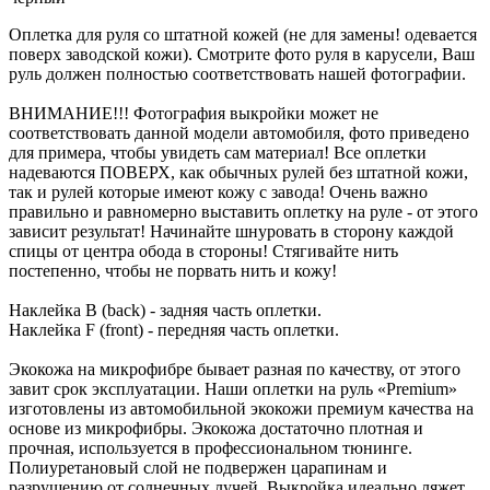
Оплетка для руля со штатной кожей (не для замены! одевается
поверх заводской кожи). Смотрите фото руля в карусели, Ваш
руль должен полностью соответствовать нашей фотографии.
ВНИМАНИЕ!!! Фотография выкройки может не
соответствовать данной модели автомобиля, фото приведено
для примера, чтобы увидеть сам материал! Все оплетки
надеваются ПОВЕРХ, как обычных рулей без штатной кожи,
так и рулей которые имеют кожу с завода! Очень важно
правильно и равномерно выставить оплетку на руле - от этого
зависит результат! Начинайте шнуровать в сторону каждой
спицы от центра обода в стороны! Стягивайте нить
постепенно, чтобы не порвать нить и кожу!
Наклейка B (back) - задняя часть оплетки.
Наклейка F (front) - передняя часть оплетки.
Экокожа на микрофибре бывает разная по качеству, от этого
завит срок эксплуатации. Наши оплетки на руль «Premium»
изготовлены из автомобильной экокожи премиум качества на
основе из микрофибры. Экокожа достаточно плотная и
прочная, используется в профессиональном тюнинге.
Полиуретановый слой не подвержен царапинам и
разрушению от солнечных лучей. Выкройка идеально ляжет