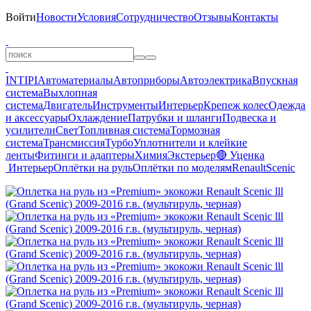
Войти
Новости
Условия
Сотрудничество
Отзывы
Контакты
INTIPI
Автоматериалы
Автоприборы
Автоэлектрика
Впускная
система
Выхлопная
система
Двигатель
Инструменты
Интерьер
Крепеж колес
Одежда
и аксессуары
Охлаждение
Патрубки и шланги
Подвеска и
усилители
Свет
Топливная система
Тормозная
система
Трансмиссия
Турбо
Уплотнители и клейкие
ленты
Фитинги и адаптеры
Химия
Экстерьер
🔴 Уценка
Интерьер
Оплётки на руль
Оплётки по моделям
Renault
Scenic