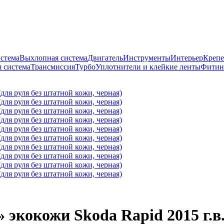
истема
Выхлопная система
Двигатель
Инструменты
Интерьер
Крепе
 система
Трансмиссия
Турбо
Уплотнители и клейкие ленты
Фитин
 экокожи Skoda Rapid 2015 г.в.