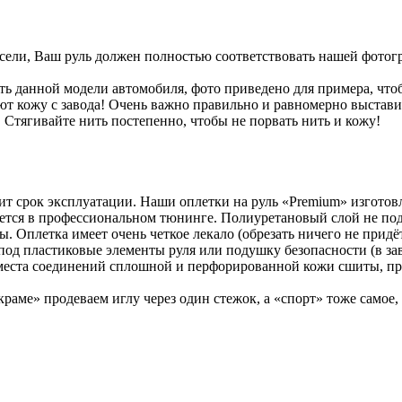
усели, Ваш руль должен полностью соответствовать нашей фотог
 данной модели автомобиля, фото приведено для примера, что
т кожу с завода! Очень важно правильно и равномерно выставить
 Стягивайте нить постепенно, чтобы не порвать нить и кожу!
авит срок эксплуатации. Наши оплетки на руль «Premium» изгото
уется в профессиональном тюнинге. Полиуретановый слой не по
Оплетка имеет очень четкое лекало (обрезать ничего не придётся
под пластиковые элементы руля или подушку безопасности (в зав
 места соединений сплошной и перфорированной кожи сшиты, пр
раме» продеваем иглу через один стежок, а «спорт» тоже самое,