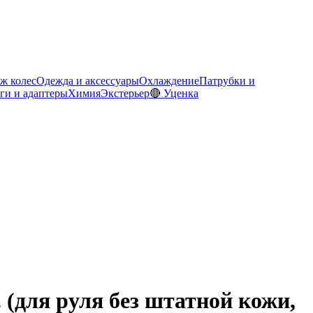
ж колес
Одежда и аксессуары
Охлаждение
Патрубки и
ги и адаптеры
Химия
Экстерьер
🔴 Уценка
 (для руля без штатной кожи,