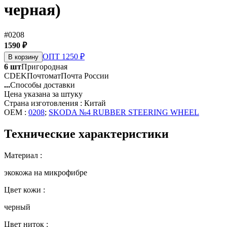
черная)
#0208
1590 ₽
ОПТ 1250 ₽
В корзину
6 шт
Пригородная
CDEK
Почтомат
Почта России
...
Способы доставки
Цена указана за штуку
Страна изготовления : Китай
OEM :
0208
;
SKODA №4 RUBBER STEERING WHEEL
Технические характеристики
Материал :
экокожа на микрофибре
Цвет кожи :
черный
Цвет ниток :