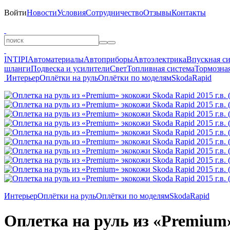
Войти
Новости
Условия
Сотрудничество
Отзывы
Контакты
INTIPI
Автоматериалы
Автоприборы
Автоэлектрика
Впускная с
шланги
Подвеска и усилители
Свет
Топливная система
Тормозная
Интерьер
Оплётки на руль
Оплётки по моделям
Skoda
Rapid
Интерьер
Оплётки на руль
Оплётки по моделям
Skoda
Rapid
Оплетка на руль из «Premium»