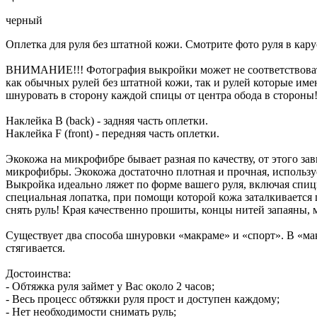
черный
Оплетка для руля без штатной кожи. Смотрите фото руля в кар
ВНИМАНИЕ!!! Фотография выкройки может не соответствовать
как обычных рулей без штатной кожи, так и рулей которые имею
шнуровать в сторону каждой спицы от центра обода в стороны!
Наклейка B (back) - задняя часть оплетки.
Наклейка F (front) - передняя часть оплетки.
Экокожа на микрофибре бывает разная по качеству, от этого з
микрофибры. Экокожа достаточно плотная и прочная, использ
Выкройка идеально ляжет по форме вашего руля, включая спицы. 
специальная лопатка, при помощи которой кожа заталкивается 
снять руль! Края качественно прошиты, концы нитей запаяны,
Существует два способа шнуровки «макраме» и «спорт». В «мак
стягивается.
Достоинства:
- Обтяжка руля займет у Вас около 2 часов;
- Весь процесс обтяжки руля прост и доступен каждому;
- Нет необходимости снимать руль;