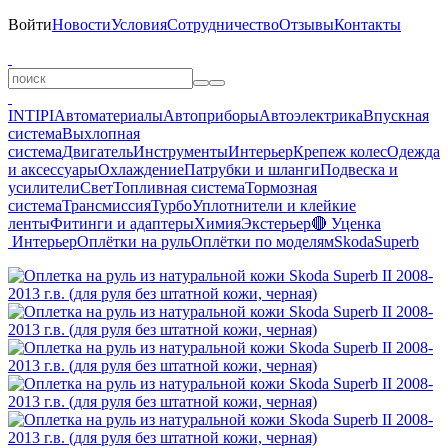
Войти
Новости
Условия
Сотрудничество
Отзывы
Контакты
INTIPI
Автоматериалы
Автоприборы
Автоэлектрика
Впускная
система
Выхлопная
система
Двигатель
Инструменты
Интерьер
Крепеж колес
Одежда
и аксессуары
Охлаждение
Патрубки и шланги
Подвеска и
усилители
Свет
Топливная система
Тормозная
система
Трансмиссия
Турбо
Уплотнители и клейкие
ленты
Фитинги и адаптеры
Химия
Экстерьер
🔴 Уценка
Интерьер
Оплётки на руль
Оплётки по моделям
Skoda
Superb