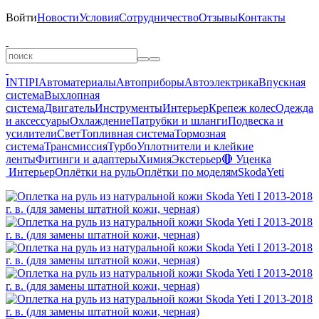
Войти
Новости
Условия
Сотрудничество
Отзывы
Контакты
INTIPI
Автоматериалы
Автоприборы
Автоэлектрика
Впускная
система
Выхлопная
система
Двигатель
Инструменты
Интерьер
Крепеж колес
Одежда
и аксессуары
Охлаждение
Патрубки и шланги
Подвеска и
усилители
Свет
Топливная система
Тормозная
система
Трансмиссия
Турбо
Уплотнители и клейкие
ленты
Фитинги и адаптеры
Химия
Экстерьер
🔴 Уценка
Интерьер
Оплётки на руль
Оплётки по моделям
Skoda
Yeti