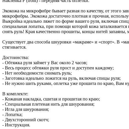
Наклейка F (front) - передняя часть оплетки.
Экокожа на микрофибре бывает разная по качеству, от этого з
микрофибры. Экокожа достаточно плотная и прочная, использ
Выкройка идеально ляжет по форме вашего руля, включая спицы. 
специальная лопатка, при помощи которой кожа заталкивается 
снять руль! Края качественно прошиты, концы нитей запаяны,
Существует два способа шнуровки «макраме» и «спорт». В «мак
стягивается.
Достоинства:
- Обтяжка руля займет у Вас около 2 часов;
- Весь процесс обтяжки руля прост и доступен каждому;
- Нет необходимости снимать руль;
- Заготовка идеально ложится на руль, включая спицы руля;
- Не нужно шить руками, оплетка уже прошита по краю, Вам ну
В комплекте:
- Кожаная накладка, сшитая и прошитая по краю;
- Специальная плетеная нить для шнурования;
- Игла для шнурования;
- Лопатка;
- Двухсторонний скотч;
- Инструкция.