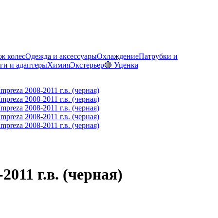
ж колес
Одежда и аксессуары
Охлаждение
Патрубки и
ги и адаптеры
Химия
Экстерьер
🔴 Уценка
011 г.в. (черная)