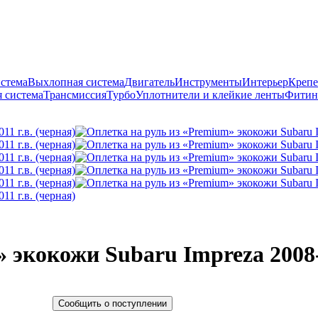
истема
Выхлопная система
Двигатель
Инструменты
Интерьер
Крепе
 система
Трансмиссия
Турбо
Уплотнители и клейкие ленты
Фитин
 экокожи Subaru Impreza 2008-2
Сообщить о поступлении