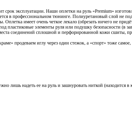
авит срок эксплуатации. Наши оплетки на руль «Premium» изгото
уется в профессиональном тюнинге. Полиуретановый слой не по
Оплетка имеет очень четкое лекало (обрезать ничего не придётся
под пластиковые элементы руля или подушку безопасности (в зав
 места соединений сплошной и перфорированной кожи сшиты, пр
раме» продеваем иглу через один стежок, а «спорт» тоже самое,
жно лишь надеть ее на руль и зашнуровать ниткой (находится в 