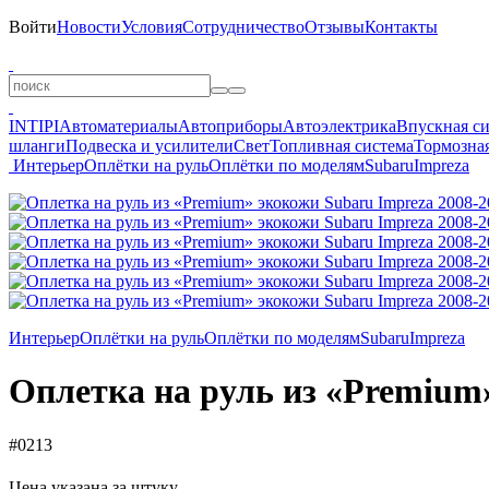
Войти
Новости
Условия
Сотрудничество
Отзывы
Контакты
INTIPI
Автоматериалы
Автоприборы
Автоэлектрика
Впускная с
шланги
Подвеска и усилители
Свет
Топливная система
Тормозная
Интерьер
Оплётки на руль
Оплётки по моделям
Subaru
Impreza
Интерьер
Оплётки на руль
Оплётки по моделям
Subaru
Impreza
Оплетка на руль из «Premium»
#0213
Цена указана за штуку