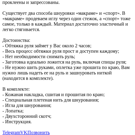
проклеены и запрессованы.
Существует два способа шнуровки «макраме» и «спорт». В
«макраме» продеваем иглу через один стежок, а «спорт» тоже
самое, только в каждый. Материал достаточно эластичный и
легко стягивается.
Достоинства:
- Обтяжка руля займет у Вас около 2 часов;
- Весь процесс обтяжки руля прост и доступен каждому;
- Нет необходимости снимать руль;
- Заготовка идеально ложится на руль, включая спицы руля;
- Не нужно шить руками, оплетка уже прошита по краю, Вам
нужно лишь надеть ее на руль и зашнуровать ниткой
(находится в комплекте).
В комплекте:
- Кожаная накладка, сшитая и прошитая по краю;
- Специальная плетеная нить для шнурования;
- Игла для шнурования;
- Лопатка;
- Двухсторонний скотч;
- Инструкция.
Telegram
VK
Позвонить