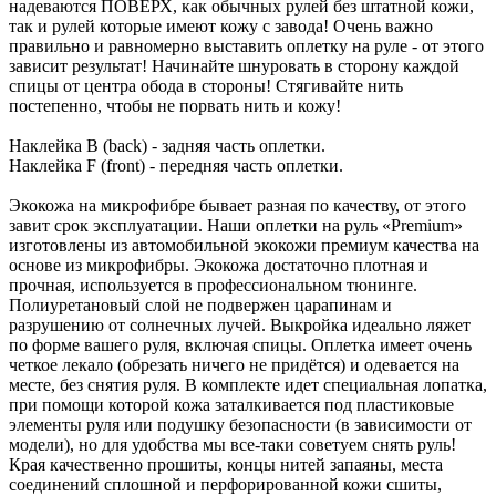
надеваются ПОВЕРХ, как обычных рулей без штатной кожи,
так и рулей которые имеют кожу с завода! Очень важно
правильно и равномерно выставить оплетку на руле - от этого
зависит результат! Начинайте шнуровать в сторону каждой
спицы от центра обода в стороны! Стягивайте нить
постепенно, чтобы не порвать нить и кожу!
Наклейка B (back) - задняя часть оплетки.
Наклейка F (front) - передняя часть оплетки.
Экокожа на микрофибре бывает разная по качеству, от этого
завит срок эксплуатации. Наши оплетки на руль «Premium»
изготовлены из автомобильной экокожи премиум качества на
основе из микрофибры. Экокожа достаточно плотная и
прочная, используется в профессиональном тюнинге.
Полиуретановый слой не подвержен царапинам и
разрушению от солнечных лучей. Выкройка идеально ляжет
по форме вашего руля, включая спицы. Оплетка имеет очень
четкое лекало (обрезать ничего не придётся) и одевается на
месте, без снятия руля. В комплекте идет специальная лопатка,
при помощи которой кожа заталкивается под пластиковые
элементы руля или подушку безопасности (в зависимости от
модели), но для удобства мы все-таки советуем снять руль!
Края качественно прошиты, концы нитей запаяны, места
соединений сплошной и перфорированной кожи сшиты,