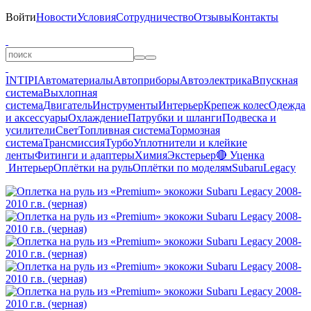
Войти
Новости
Условия
Сотрудничество
Отзывы
Контакты
INTIPI
Автоматериалы
Автоприборы
Автоэлектрика
Впускная
система
Выхлопная
система
Двигатель
Инструменты
Интерьер
Крепеж колес
Одежда
и аксессуары
Охлаждение
Патрубки и шланги
Подвеска и
усилители
Свет
Топливная система
Тормозная
система
Трансмиссия
Турбо
Уплотнители и клейкие
ленты
Фитинги и адаптеры
Химия
Экстерьер
🔴 Уценка
Интерьер
Оплётки на руль
Оплётки по моделям
Subaru
Legacy