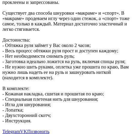
проклеены и запрессованы.
Существует два способа шнуровки «макраме» и «спорт». В
«макраме» продеваем иглу через один стежок, а «спорт» тоже
самое, только в каждый. Материал достаточно эластичный и
легко стягивается.
Достоинства:
- Обтяжка руля займет у Вас около 2 часов;
- Весь процесс обтяжки руля прост и доступен каждому;
- Нет необходимости снимать руль;
- Заготовка идеально ложится на руль, включая спицы руля;
- Не нужно шить руками, оплетка уже прошита по краю, Вам
нужно лишь надеть ее на руль и зашнуровать ниткой
(находится в комплекте).
В комплекте:
- Кожаная накладка, сшитая и прошитая по краю;
- Специальная плетеная нить для шнурования;
- Игла для шнурования;
- Лопатка;
- Двухсторонний скотч;
- Инструкция.
Telegram
VK
Позвонить