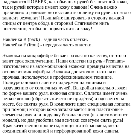
надеваются ПОВЕРХ, как обычных рулей без штатной кожи,
так и рулей которые имеют кожу с завода! Очень важно
правильно и равномерно выставить оплетку на руле - от этого
зависит результат! Начинайте шнуровать в сторону каждой
спицы от центра обода в стороны! Стягивайте нить
постепенно, чтобы не порвать нить и кожу!
Наклейка B (back) - задняя часть оплетки.
Наклейка F (front) - передняя часть оплетки.
Экокожа на микрофибре бывает разная по качеству, от этого
завит срок эксплуатации. Наши оплетки на руль «Premium»
изготовлены из автомобильной экокожи премиум качества на
основе из микрофибры. Экокожа достаточно плотная и
прочная, используется в профессиональном тюнинге.
Полиуретановый слой не подвержен царапинам и
разрушению от солнечных лучей. Выкройка идеально ляжет
по форме вашего руля, включая спицы. Оплетка имеет очень
четкое лекало (обрезать ничего не придётся) и одевается на
месте, без снятия руля. В комплекте идет специальная лопатка,
при помощи которой кожа заталкивается под пластиковые
элементы руля или подушку безопасности (в зависимости от
модели), но для удобства мы все-таки советуем снять руль!
Края качественно прошиты, концы нитей запаяны, места
соединений сплошной и перфорированной кожи сшиты,