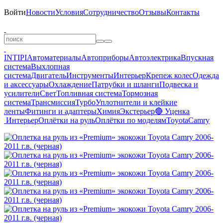
Войти
Новости
Условия
Сотрудничество
Отзывы
Контакты
INTIPI
Автоматериалы
Автоприборы
Автоэлектрика
Впускная
система
Выхлопная
система
Двигатель
Инструменты
Интерьер
Крепеж колес
Одежда
и аксессуары
Охлаждение
Патрубки и шланги
Подвеска и
усилители
Свет
Топливная система
Тормозная
система
Трансмиссия
Турбо
Уплотнители и клейкие
ленты
Фитинги и адаптеры
Химия
Экстерьер
🔴 Уценка
Интерьер
Оплётки на руль
Оплётки по моделям
Toyota
Camry