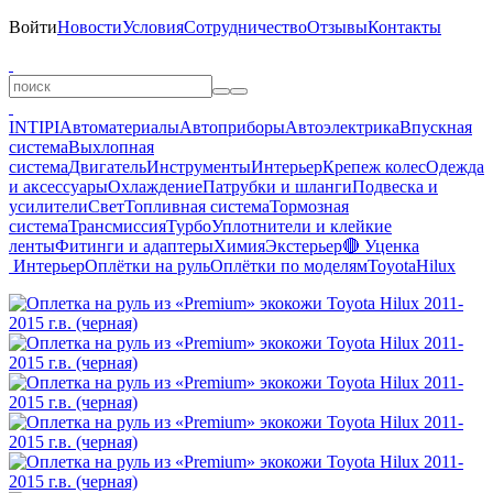
Войти
Новости
Условия
Сотрудничество
Отзывы
Контакты
INTIPI
Автоматериалы
Автоприборы
Автоэлектрика
Впускная
система
Выхлопная
система
Двигатель
Инструменты
Интерьер
Крепеж колес
Одежда
и аксессуары
Охлаждение
Патрубки и шланги
Подвеска и
усилители
Свет
Топливная система
Тормозная
система
Трансмиссия
Турбо
Уплотнители и клейкие
ленты
Фитинги и адаптеры
Химия
Экстерьер
🔴 Уценка
Интерьер
Оплётки на руль
Оплётки по моделям
Toyota
Hilux