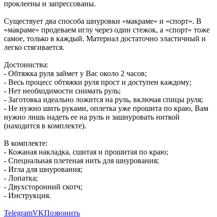
проклеены и запрессованы.
Существует два способа шнуровки «макраме» и «спорт». В
«макраме» продеваем иглу через один стежок, а «спорт» тоже
самое, только в каждый. Материал достаточно эластичный и
легко стягивается.
Достоинства:
- Обтяжка руля займет у Вас около 2 часов;
- Весь процесс обтяжки руля прост и доступен каждому;
- Нет необходимости снимать руль;
- Заготовка идеально ложится на руль, включая спицы руля;
- Не нужно шить руками, оплетка уже прошита по краю, Вам
нужно лишь надеть ее на руль и зашнуровать ниткой
(находится в комплекте).
В комплекте:
- Кожаная накладка, сшитая и прошитая по краю;
- Специальная плетеная нить для шнурования;
- Игла для шнурования;
- Лопатка;
- Двухсторонний скотч;
- Инструкция.
Telegram
VK
Позвонить