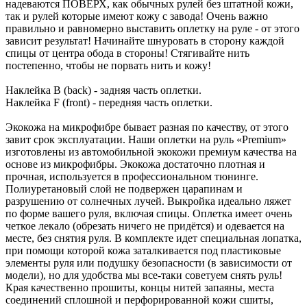
надеваются ПОВЕРХ, как обычных рулей без штатной кожи,
так и рулей которые имеют кожу с завода! Очень важно
правильно и равномерно выставить оплетку на руле - от этого
зависит результат! Начинайте шнуровать в сторону каждой
спицы от центра обода в стороны! Стягивайте нить
постепенно, чтобы не порвать нить и кожу!
Наклейка B (back) - задняя часть оплетки.
Наклейка F (front) - передняя часть оплетки.
Экокожа на микрофибре бывает разная по качеству, от этого
завит срок эксплуатации. Наши оплетки на руль «Premium»
изготовлены из автомобильной экокожи премиум качества на
основе из микрофибры. Экокожа достаточно плотная и
прочная, используется в профессиональном тюнинге.
Полиуретановый слой не подвержен царапинам и
разрушению от солнечных лучей. Выкройка идеально ляжет
по форме вашего руля, включая спицы. Оплетка имеет очень
четкое лекало (обрезать ничего не придётся) и одевается на
месте, без снятия руля. В комплекте идет специальная лопатка,
при помощи которой кожа заталкивается под пластиковые
элементы руля или подушку безопасности (в зависимости от
модели), но для удобства мы все-таки советуем снять руль!
Края качественно прошиты, концы нитей запаяны, места
соединений сплошной и перфорированной кожи сшиты,