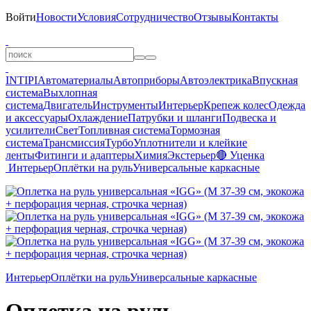
Войти
Новости
Условия
Сотрудничество
Отзывы
Контакты
INTIPI
Автоматериалы
Автоприборы
Автоэлектрика
Впускная
система
Выхлопная
система
Двигатель
Инструменты
Интерьер
Крепеж колес
Одежда
и аксессуары
Охлаждение
Патрубки и шланги
Подвеска и
усилители
Свет
Топливная система
Тормозная
система
Трансмиссия
Турбо
Уплотнители и клейкие
ленты
Фитинги и адаптеры
Химия
Экстерьер
🔴 Уценка
Интерьер
Оплётки на руль
Универсальные каркасные
Интерьер
Оплётки на руль
Универсальные каркасные