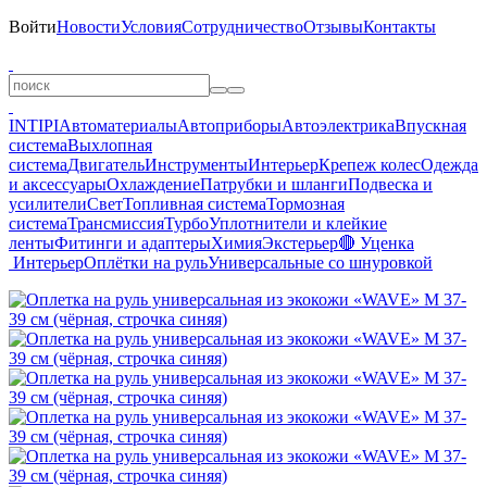
Войти
Новости
Условия
Сотрудничество
Отзывы
Контакты
INTIPI
Автоматериалы
Автоприборы
Автоэлектрика
Впускная
система
Выхлопная
система
Двигатель
Инструменты
Интерьер
Крепеж колес
Одежда
и аксессуары
Охлаждение
Патрубки и шланги
Подвеска и
усилители
Свет
Топливная система
Тормозная
система
Трансмиссия
Турбо
Уплотнители и клейкие
ленты
Фитинги и адаптеры
Химия
Экстерьер
🔴 Уценка
Интерьер
Оплётки на руль
Универсальные со шнуровкой