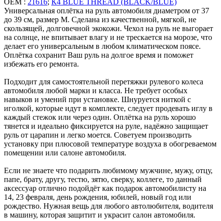
OEM :
21616
;
К4 BLUE THREAD (BLACK/BLUE)
Универсальная оплётка на руль автомобиля диаметром от 37
до 39 см, размер М. Сделана из качественной, мягкой, не
скользящей, долговечной экокожи. Чехол на руль не выгорает
на солнце, не впитывает влагу и не трескается на морозе, что
делает его универсальным в любом климатическом поясе.
Оплётка сохранит Ваш руль на долгое время и поможет
избежать его ремонта.
Подходит для самостоятельной перетяжки рулевого колеса
автомобиля любой марки и класса. Не требует особых
навыков и умений при установке. Шнуруется ниткой с
иголкой, которые идут в комплекте, следует продевать иглу в
каждый стежок или через один. Оплётка на руль хорошо
тянется и идеально фиксируется на руле, надёжно защищает
руль от царапин и легко моется. Советуем производить
установку при плюсовой температуре воздуха в обогреваемом
помещении или салоне автомобиля.
Если не знаете что подарить любимому мужчине, мужу, отцу,
папе, брату, другу, тестю, зятю, сверку, коллеге, то данный
аксессуар отлично подойдёт как подарок автомобилисту на
14, 23 февраля, день рождения, юбилей, новый год или
рождество. Нужная вещь для любого автолюбителя, водителя
в машину, которая защитит и украсит салон автомобиля.