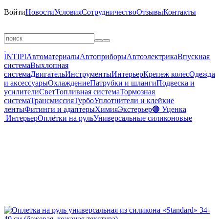
Войти
Новости
Условия
Сотрудничество
Отзывы
Контакты
INTIPI
Автоматериалы
Автоприборы
Автоэлектрика
Впускная
система
Выхлопная
система
Двигатель
Инструменты
Интерьер
Крепеж колес
Одежда
и аксессуары
Охлаждение
Патрубки и шланги
Подвеска и
усилители
Свет
Топливная система
Тормозная
система
Трансмиссия
Турбо
Уплотнители и клейкие
ленты
Фитинги и адаптеры
Химия
Экстерьер
🔴 Уценка
Интерьер
Оплётки на руль
Универсальные силиконовые