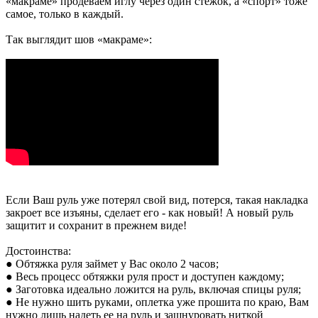
«макраме» продеваем иглу через один стежок, а «спорт» тоже
самое, только в каждый.
Так выглядит шов «макраме»:
Если Ваш руль уже потерял свой вид, потерся, такая накладка
закроет все изъяны, сделает его - как новый! А новый руль
защитит и сохранит в прежнем виде!
Достоинства:
● Обтяжка руля займет у Вас около 2 часов;
● Весь процесс обтяжки руля прост и доступен каждому;
● Заготовка идеально ложится на руль, включая спицы руля;
● Не нужно шить руками, оплетка уже прошита по краю, Вам
нужно лишь надеть ее на руль и зашнуровать ниткой