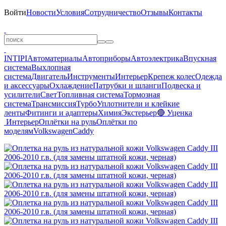
Войти
Новости
Условия
Сотрудничество
Отзывы
Контакты
INTIPI
Автоматериалы
Автоприборы
Автоэлектрика
Впускная
система
Выхлопная
система
Двигатель
Инструменты
Интерьер
Крепеж колес
Одежда
и аксессуары
Охлаждение
Патрубки и шланги
Подвеска и
усилители
Свет
Топливная система
Тормозная
система
Трансмиссия
Турбо
Уплотнители и клейкие
ленты
Фитинги и адаптеры
Химия
Экстерьер
🔴 Уценка
Интерьер
Оплётки на руль
Оплётки по
моделям
Volkswagen
Caddy