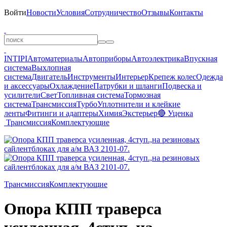
Войти
Новости
Условия
Сотрудничество
Отзывы
Контакты
INTIPI
Автоматериалы
Автоприборы
Автоэлектрика
Впускная
система
Выхлопная
система
Двигатель
Инструменты
Интерьер
Крепеж колес
Одежда
и аксессуары
Охлаждение
Патрубки и шланги
Подвеска и
усилители
Свет
Топливная система
Тормозная
система
Трансмиссия
Турбо
Уплотнители и клейкие
ленты
Фитинги и адаптеры
Химия
Экстерьер
🔴 Уценка
Трансмиссия
Комплектующие
Трансмиссия
Комплектующие
Опора КПП траверса