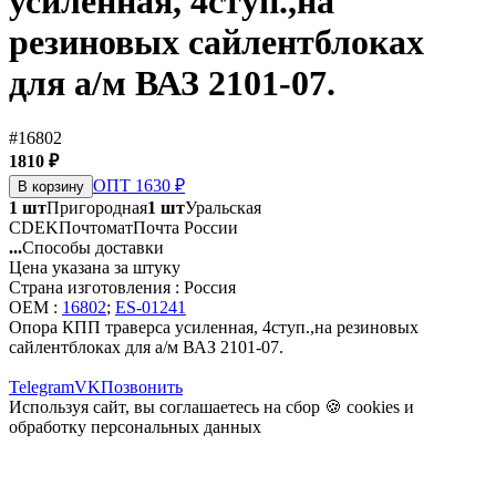
усиленная, 4ступ.,на
резиновых сайлентблоках
для а/м ВАЗ 2101-07.
#16802
1810 ₽
ОПТ 1630 ₽
В корзину
1 шт
Пригородная
1 шт
Уральская
CDEK
Почтомат
Почта России
...
Способы доставки
Цена указана за штуку
Страна изготовления : Россия
OEM :
16802
;
ES-01241
Опора КПП траверса усиленная, 4ступ.,на резиновых
сайлентблоках для а/м ВАЗ 2101-07.
Telegram
VK
Позвонить
Используя сайт, вы соглашаетесь на сбор 🍪
cookies
и
обработку персональных данных