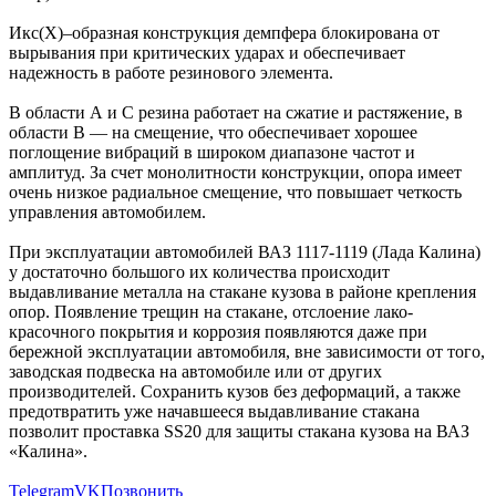
Икс(X)–образная конструкция демпфера блокирована от
вырывания при критических ударах и обеспечивает
надежность в работе резинового элемента.
В области А и С резина работает на сжатие и растяжение, в
области В — на смещение, что обеспечивает хорошее
поглощение вибраций в широком диапазоне частот и
амплитуд. За счет монолитности конструкции, опора имеет
очень низкое радиальное смещение, что повышает четкость
управления автомобилем.
При эксплуатации автомобилей ВАЗ 1117-1119 (Лада Калина)
у достаточно большого их количества происходит
выдавливание металла на стакане кузова в районе крепления
опор. Появление трещин на стакане, отслоение лако-
красочного покрытия и коррозия появляются даже при
бережной эксплуатации автомобиля, вне зависимости от того,
заводская подвеска на автомобиле или от других
производителей. Сохранить кузов без деформаций, а также
предотвратить уже начавшееся выдавливание стакана
позволит проставка SS20 для защиты стакана кузова на ВАЗ
«Калина».
Telegram
VK
Позвонить