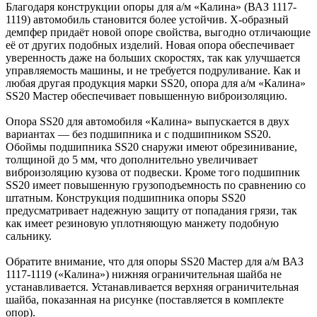
Благодаря конструкции опоры для а/м «Калина» (ВАЗ 1117-
1119) автомобиль становится более устойчив. Х-образный
демпфер придаёт новой опоре свойства, выгодно отличающие
её от других подобных изделий. Новая опора обеспечивает
уверенность даже на больших скоростях, так как улучшается
управляемость машины, и не требуется подруливание. Как и
любая другая продукция марки SS20, опора для а/м «Калина»
SS20 Мастер обеспечивает повышенную виброизоляцию.
Опора SS20 для автомобиля «Калина» выпускается в двух
вариантах — без подшипника и с подшипником SS20.
Обоймы подшипника SS20 снаружи имеют обрезинивание,
толщиной до 5 мм, что дополнительно увеличивает
виброизоляцию кузова от подвески. Кроме того подшипник
SS20 имеет повышенную грузоподъемность по сравнению со
штатным. Конструкция подшипника опоры SS20
предусматривает надежную защиту от попадания грязи, так
как имеет резиновую уплотняющую манжету подобную
сальнику.
Обратите внимание, что для опоры SS20 Мастер для а/м ВАЗ
1117-1119 («Калина») нижняя ограничительная шайба не
устанавливается. Устанавливается верхняя ограничительная
шайба, показанная на рисунке (поставляется в комплекте
опор).