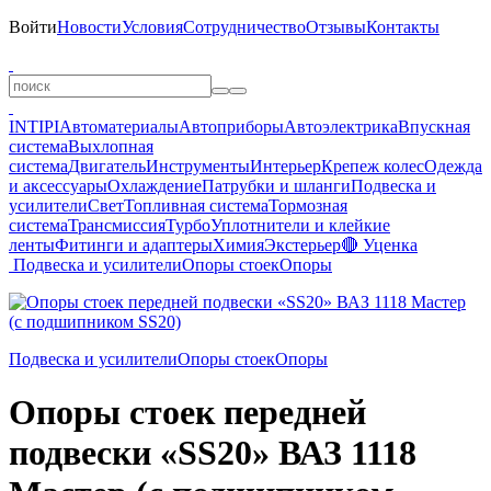
Войти
Новости
Условия
Сотрудничество
Отзывы
Контакты
INTIPI
Автоматериалы
Автоприборы
Автоэлектрика
Впускная
система
Выхлопная
система
Двигатель
Инструменты
Интерьер
Крепеж колес
Одежда
и аксессуары
Охлаждение
Патрубки и шланги
Подвеска и
усилители
Свет
Топливная система
Тормозная
система
Трансмиссия
Турбо
Уплотнители и клейкие
ленты
Фитинги и адаптеры
Химия
Экстерьер
🔴 Уценка
Подвеска и усилители
Опоры стоек
Опоры
Подвеска и усилители
Опоры стоек
Опоры
Опоры стоек передней
подвески «SS20» ВАЗ 1118