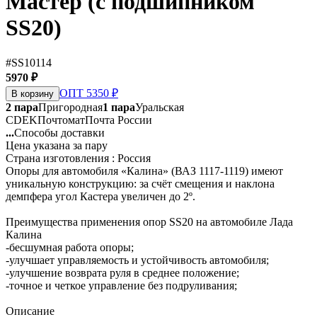
Мастер (с подшипником
SS20)
#SS10114
5970 ₽
ОПТ 5350 ₽
В корзину
2 пара
Пригородная
1 пара
Уральская
CDEK
Почтомат
Почта России
...
Способы доставки
Цена указана за пару
Страна изготовления : Россия
Опоры для автомобиля «Калина» (ВАЗ 1117-1119) имеют
уникальную конструкцию: за счёт смещения и наклона
демпфера угол Кастера увеличен до 2º.
Преимущества применения опор SS20 на автомобиле Лада
Калина
-бесшумная работа опоры;
-улучшает управляемость и устойчивость автомобиля;
-улучшение возврата руля в среднее положение;
-точное и четкое управление без подруливания;
Описание