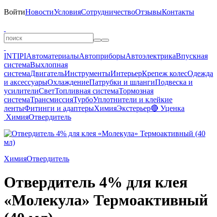
Войти
Новости
Условия
Сотрудничество
Отзывы
Контакты
INTIPI
Автоматериалы
Автоприборы
Автоэлектрика
Впускная
система
Выхлопная
система
Двигатель
Инструменты
Интерьер
Крепеж колес
Одежда
и аксессуары
Охлаждение
Патрубки и шланги
Подвеска и
усилители
Свет
Топливная система
Тормозная
система
Трансмиссия
Турбо
Уплотнители и клейкие
ленты
Фитинги и адаптеры
Химия
Экстерьер
🔴 Уценка
Химия
Отвердитель
Химия
Отвердитель
Отвердитель 4% для клея
«Молекула» Термоактивный