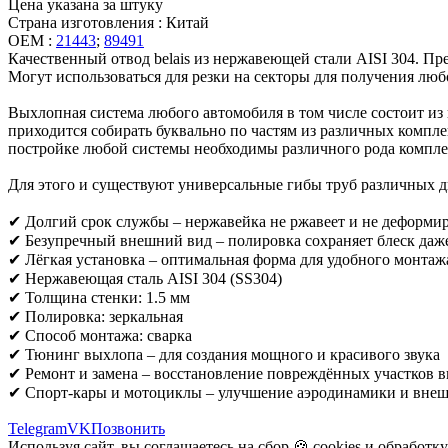
Цена указана за штуку
Страна изготовления : Китай
OEM :
21443
;
89491
Качественный отвод belais из нержавеющей стали AISI 304. П
Могут использоваться для резки на секторы для получения любо
Выхлопная система любого автомобиля в том числе состоит из 
приходится собирать буквально по частям из различных компл
постройке любой системы необходимы различного рода компле
Для этого и существуют универсальные гибы труб различных д
✔ Долгий срок службы – нержавейка не ржавеет и не деформи
✔ Безупречный внешний вид – полировка сохраняет блеск даж
✔ Лёгкая установка – оптимальная форма для удобного монтаж
✔ Нержавеющая сталь AISI 304 (SS304)
✔ Толщина стенки: 1.5 мм
✔ Полировка: зеркальная
✔ Способ монтажа: сварка
✔ Тюнинг выхлопа – для создания мощного и красивого звука
✔ Ремонт и замена – восстановление повреждённых участков 
✔ Спорт-кары и мотоциклы – улучшение аэродинамики и внеш
Telegram
VK
Позвонить
Используя сайт, вы соглашаетесь на сбор 🍪
cookies
и
обработк