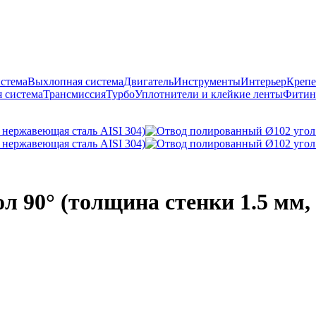
истема
Выхлопная система
Двигатель
Инструменты
Интерьер
Крепе
 система
Трансмиссия
Турбо
Уплотнители и клейкие ленты
Фитин
л 90° (толщина стенки 1.5 мм,