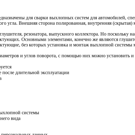
редназначены для сварки выхлопных систем для автомобилей, с
го угла. Внешняя сторона полированная, внутренняя (скрытая) м
глушителя, резонатора, выпускного коллектора. Но поскольку н
ектующих. Основными элементами, конечно же являются глушите
ктующие, без которых установка и монтаж выхлопной системы 
иаметров и углов поворота, с помощью них можно установить и
руется
е после длительной эксплуатации
а
выхлопной системы
него вида
у персональных данных