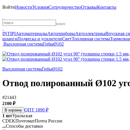
Войти
Новости
Условия
Сотрудничество
Отзывы
Контакты
INTIPI
Автоматериалы
Автоприборы
Автоэлектрика
Впускная с
шланги
Подвеска и усилители
Свет
Топливная система
Тормозная
Выхлопная система
Гибы
Ø102
Выхлопная система
Гибы
Ø102
Отвод полированный Ø102 уго
#21443
2100 ₽
ОПТ 1890 ₽
В корзину
1 шт
Уральская
CDEK
Почтомат
Почта России
...
Способы доставки