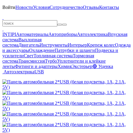
Войти
Новости
Условия
Сотрудничество
Отзывы
Контакты
INTIPI
Автоматериалы
Автоприборы
Автоэлектрика
Впускная
система
Выхлопная
система
Двигатель
Инструменты
Интерьер
Крепеж колес
Одежда
и аксессуары
Охлаждение
Патрубки и шланги
Подвеска и
усилители
Свет
Топливная система
Тормозная
система
Трансмиссия
Турбо
Уплотнители и клейкие
ленты
Фитинги и адаптеры
Химия
Экстерьер
🔴 Уценка
Автоэлектрика
USB