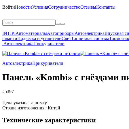
Войти
Новости
Условия
Сотрудничество
Отзывы
Контакты
INTIPI
Автоматериалы
Автоприборы
Автоэлектрика
Впускная с
шланги
Подвеска и усилители
Свет
Топливная система
Тормозная
Автоэлектрика
Прикуриватели
Автоэлектрика
Прикуриватели
Панель «Kombi» с гнёздами п
#5397
Цена указана за штуку
Страна изготовления : Китай
Технические характеристики