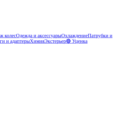
ж колес
Одежда и аксессуары
Охлаждение
Патрубки и
ги и адаптеры
Химия
Экстерьер
🔴 Уценка