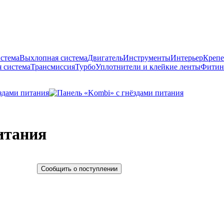
истема
Выхлопная система
Двигатель
Инструменты
Интерьер
Крепе
 система
Трансмиссия
Турбо
Уплотнители и клейкие ленты
Фитин
итания
Сообщить о поступлении