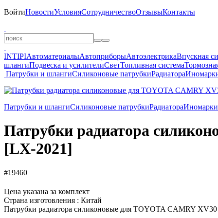
Войти
Новости
Условия
Сотрудничество
Отзывы
Контакты
INTIPI
Автоматериалы
Автоприборы
Автоэлектрика
Впускная с
шланги
Подвеска и усилители
Свет
Топливная система
Тормозная
Патрубки и шланги
Силиконовые патрубки
Радиатора
Иномарк
Патрубки и шланги
Силиконовые патрубки
Радиатора
Иномарки
Патрубки радиатора силикон
[LX-2021]
#19460
Цена указана за комплект
Страна изготовления : Китай
Патрубки радиатора силиконовые для TOYOTA CAMRY XV30 2,