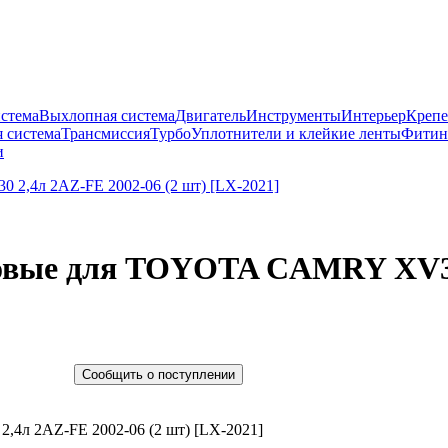
истема
Выхлопная система
Двигатель
Инструменты
Интерьер
Крепе
 система
Трансмиссия
Турбо
Уплотнители и клейкие ленты
Фитин
и
овые для TOYOTA CAMRY XV30 
Сообщить о поступлении
4л 2AZ-FE 2002-06 (2 шт) [LX-2021]