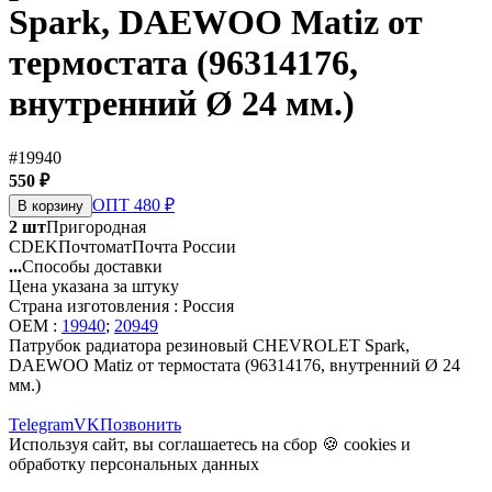
Spark, DAEWOO Matiz от
термостата (96314176,
внутренний Ø 24 мм.)
#19940
550 ₽
ОПТ 480 ₽
В корзину
2 шт
Пригородная
CDEK
Почтомат
Почта России
...
Способы доставки
Цена указана за штуку
Страна изготовления : Россия
OEM :
19940
;
20949
Патрубок радиатора резиновый CHEVROLET Spark,
DAEWOO Matiz от термостата (96314176, внутренний Ø 24
мм.)
Telegram
VK
Позвонить
Используя сайт, вы соглашаетесь на сбор 🍪
cookies
и
обработку персональных данных