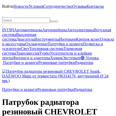
Войти
Новости
Условия
Сотрудничество
Отзывы
Контакты
INTIPI
Автоматериалы
Автоприборы
Автоэлектрика
Впускная
система
Выхлопная
система
Двигатель
Инструменты
Интерьер
Крепеж колес
Одежда
и аксессуары
Охлаждение
Патрубки и шланги
Подвеска и
усилители
Свет
Топливная система
Тормозная
система
Трансмиссия
Турбо
Уплотнители и клейкие
ленты
Фитинги и адаптеры
Химия
Экстерьер
🔴 Уценка
Патрубки и шланги
Резиновые патрубки
Радиатора
Патрубки и шланги
Резиновые патрубки
Радиатора
Патрубок радиатора
резиновый CHEVROLET