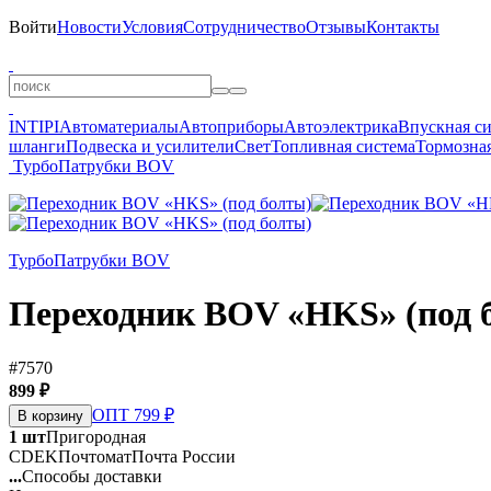
Войти
Новости
Условия
Сотрудничество
Отзывы
Контакты
INTIPI
Автоматериалы
Автоприборы
Автоэлектрика
Впускная с
шланги
Подвеска и усилители
Свет
Топливная система
Тормозная
Турбо
Патрубки BOV
Турбо
Патрубки BOV
Переходник BOV «HKS» (под 
#7570
899 ₽
ОПТ 799 ₽
В корзину
1 шт
Пригородная
CDEK
Почтомат
Почта России
...
Способы доставки