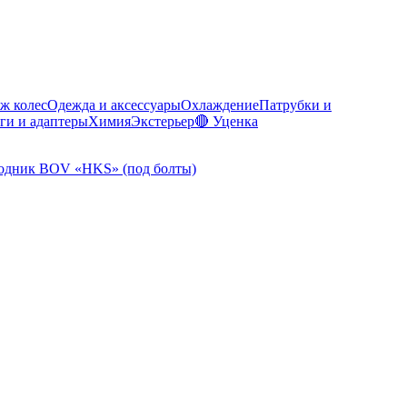
ж колес
Одежда и аксессуары
Охлаждение
Патрубки и
ги и адаптеры
Химия
Экстерьер
🔴 Уценка