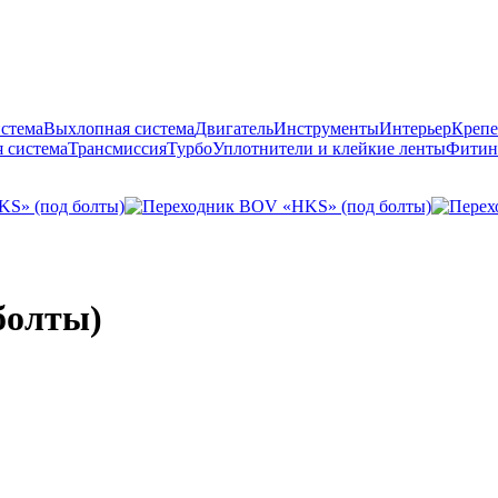
истема
Выхлопная система
Двигатель
Инструменты
Интерьер
Крепе
 система
Трансмиссия
Турбо
Уплотнители и клейкие ленты
Фитин
болты)