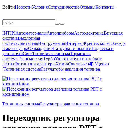
Войти
Новости
Условия
Сотрудничество
Отзывы
Контакты
INTIPI
Автоматериалы
Автоприборы
Автоэлектрика
Впускная
система
Выхлопная
система
Двигатель
Инструменты
Интерьер
Крепеж колес
Одежда
и аксессуары
Охлаждение
Патрубки и шланги
Подвеска и
усилители
Свет
Топливная система
Тормозная
система
Трансмиссия
Турбо
Уплотнители и клейкие
ленты
Фитинги и адаптеры
Химия
Экстерьер
🔴 Уценка
Топливная система
Регуляторы давления топлива
Топливная система
Регуляторы давления топлива
Переходник регулятора