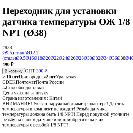
Переходник для установки
датчика температуры ОЖ 1/8
NPT (Ø38)
#838
Ø9.5 (сталь)
Ø12.7
(сталь)
Ø9.5
Ø16
Ø18
Ø20
Ø22
Ø24
Ø26
Ø28
Ø30
Ø32
Ø34
Ø36
Ø38
Ø4
490 ₽
ОПТ 390 ₽
В корзину
> 10 шт
Пригородная
2 шт
Уральская
CDEK
Почтомат
Почта России
...
Способы доставки
Цена указана за штуку
Страна изготовления : Китай
ВНИМАНИЕ! Указан наружный диаметр адаптера! Датчик
температуры в комплект не входит! Резьба датчика
температуры должна быть 1/8 NPT! Перед покупкой уточните
резьбу на вашем датчике или приобретите датчик
температуры с резьбой 1/8 NPT!