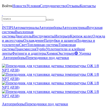
Войти
Новости
Условия
Сотрудничество
Отзывы
Контакты
INTIPI
Автоматериалы
Автоприборы
Автоэлектрика
Впускная
система
Выхлопная
система
Двигатель
Инструменты
Интерьер
Крепеж колес
Одежда
и аксессуары
Охлаждение
Патрубки и шланги
Подвеска и
усилители
Свет
Топливная система
Тормозная
система
Трансмиссия
Турбо
Уплотнители и клейкие
ленты
Фитинги и адаптеры
Химия
Экстерьер
🔴 Уценка
Автоприборы
Переходники под датчики
Автоприборы
Переходники под датчики