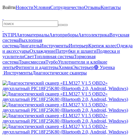
Войти
Новости
Условия
Сотрудничество
Отзывы
Контакты
INTIPI
Автоматериалы
Автоприборы
Автоэлектрика
Впускная
система
Выхлопная
система
Двигатель
Инструменты
Интерьер
Крепеж колес
Одежда
и аксессуары
Охлаждение
Патрубки и шланги
Подвеска и
усилители
Свет
Топливная система
Тормозная
система
Трансмиссия
Турбо
Уплотнители и клейкие
ленты
Фитинги и адаптеры
Химия
Экстерьер
🔴 Уценка
Инструменты
Диагностические сканеры