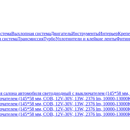
истема
Выхлопная система
Двигатель
Инструменты
Интерьер
Крепе
 система
Трансмиссия
Турбо
Уплотнители и клейкие ленты
Фитин