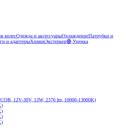
ж колес
Одежда и аксессуары
Охлаждение
Патрубки и
ги и адаптеры
Химия
Экстерьер
🔴 Уценка