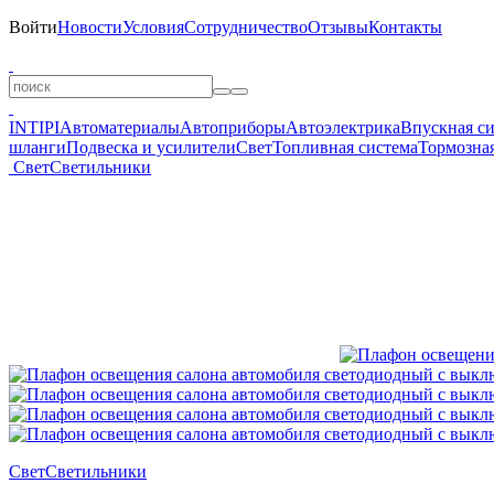
Войти
Новости
Условия
Сотрудничество
Отзывы
Контакты
INTIPI
Автоматериалы
Автоприборы
Автоэлектрика
Впускная с
шланги
Подвеска и усилители
Свет
Топливная система
Тормозная
Свет
Светильники
Свет
Светильники