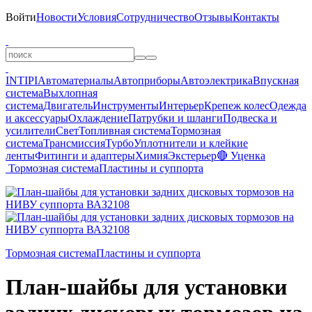
Войти
Новости
Условия
Сотрудничество
Отзывы
Контакты
INTIPI
Автоматериалы
Автоприборы
Автоэлектрика
Впускная
система
Выхлопная
система
Двигатель
Инструменты
Интерьер
Крепеж колес
Одежда
и аксессуары
Охлаждение
Патрубки и шланги
Подвеска и
усилители
Свет
Топливная система
Тормозная
система
Трансмиссия
Турбо
Уплотнители и клейкие
ленты
Фитинги и адаптеры
Химия
Экстерьер
🔴 Уценка
Тормозная система
Пластины и суппорта
Тормозная система
Пластины и суппорта
План-шайбы для установки