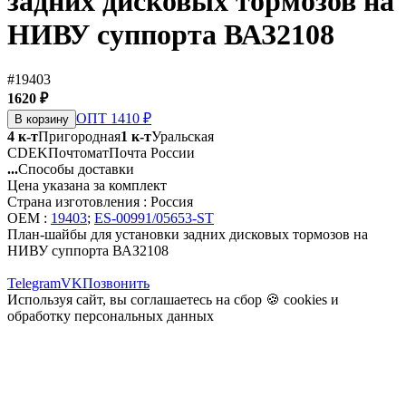
задних дисковых тормозов на
НИВУ суппорта ВАЗ2108
#19403
1620 ₽
ОПТ 1410 ₽
В корзину
4 к-т
Пригородная
1 к-т
Уральская
CDEK
Почтомат
Почта России
...
Способы доставки
Цена указана за комплект
Страна изготовления : Россия
OEM :
19403
;
ES-00991/05653-ST
План-шайбы для установки задних дисковых тормозов на
НИВУ суппорта ВАЗ2108
Telegram
VK
Позвонить
Используя сайт, вы соглашаетесь на сбор 🍪
cookies
и
обработку персональных данных