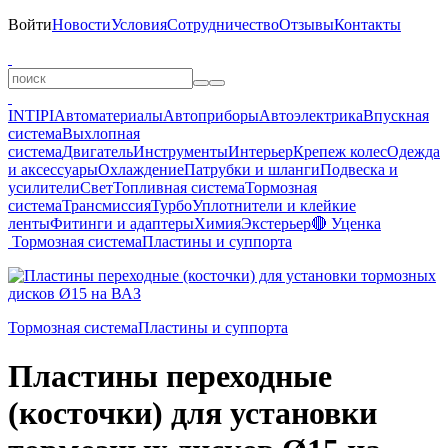
Войти
Новости
Условия
Сотрудничество
Отзывы
Контакты
INTIPI
Автоматериалы
Автоприборы
Автоэлектрика
Впускная
система
Выхлопная
система
Двигатель
Инструменты
Интерьер
Крепеж колес
Одежда
и аксессуары
Охлаждение
Патрубки и шланги
Подвеска и
усилители
Свет
Топливная система
Тормозная
система
Трансмиссия
Турбо
Уплотнители и клейкие
ленты
Фитинги и адаптеры
Химия
Экстерьер
🔴 Уценка
Тормозная система
Пластины и суппорта
Тормозная система
Пластины и суппорта
Пластины переходные
(косточки) для установки