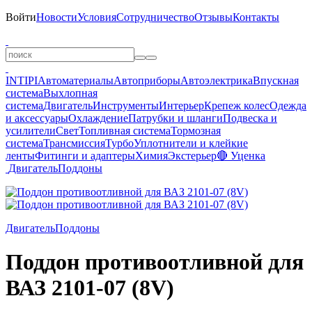
Войти
Новости
Условия
Сотрудничество
Отзывы
Контакты
INTIPI
Автоматериалы
Автоприборы
Автоэлектрика
Впускная
система
Выхлопная
система
Двигатель
Инструменты
Интерьер
Крепеж колес
Одежда
и аксессуары
Охлаждение
Патрубки и шланги
Подвеска и
усилители
Свет
Топливная система
Тормозная
система
Трансмиссия
Турбо
Уплотнители и клейкие
ленты
Фитинги и адаптеры
Химия
Экстерьер
🔴 Уценка
Двигатель
Поддоны
Двигатель
Поддоны
Поддон противоотливной для
ВАЗ 2101-07 (8V)