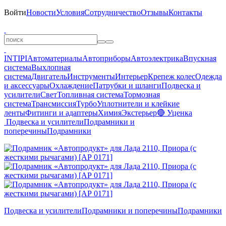
Войти
Новости
Условия
Сотрудничество
Отзывы
Контакты
INTIPI
Автоматериалы
Автоприборы
Автоэлектрика
Впускная
система
Выхлопная
система
Двигатель
Инструменты
Интерьер
Крепеж колес
Одежда
и аксессуары
Охлаждение
Патрубки и шланги
Подвеска и
усилители
Свет
Топливная система
Тормозная
система
Трансмиссия
Турбо
Уплотнители и клейкие
ленты
Фитинги и адаптеры
Химия
Экстерьер
🔴 Уценка
Подвеска и усилители
Подрамники и
поперечины
Подрамники
Подвеска и усилители
Подрамники и поперечины
Подрамники