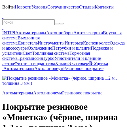
Войти
Новости
Условия
Сотрудничество
Отзывы
Контакты
INTIPI
Автоматериалы
Автоприборы
Автоэлектрика
Впускная
система
Выхлопная
система
Двигатель
Инструменты
Интерьер
Крепеж колес
Одежда
и аксессуары
Охлаждение
Патрубки и шланги
Подвеска и
усилители
Свет
Топливная система
Тормозная
система
Трансмиссия
Турбо
Уплотнители и клейкие
ленты
Фитинги и адаптеры
Химия
Экстерьер
🔴 Уценка
Автоматериалы
Автолинолеум
Резиновое покрытие
Автоматериалы
Автолинолеум
Резиновое покрытие
Покрытие резиновое
«Монетка» (чёрное, ширина