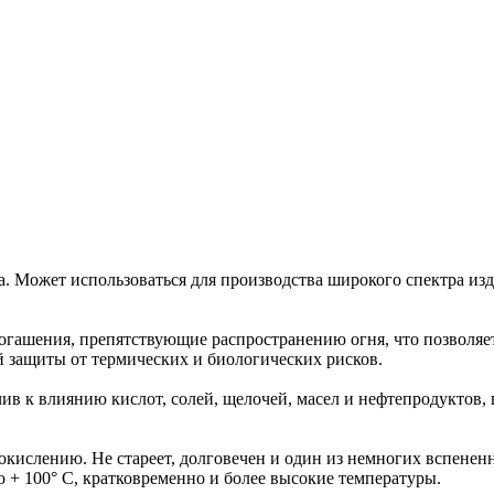
а. Может использоваться для производства широкого спектра из
гашения, препятствующие распространению огня, что позволяет
й защиты от термических и биологических рисков.
в к влиянию кислот, солей, щелочей, масел и нефтепродуктов, в
окислению. Не стареет, долговечен и один из немногих вспене
+ 100° C, кратковременно и более высокие температуры.