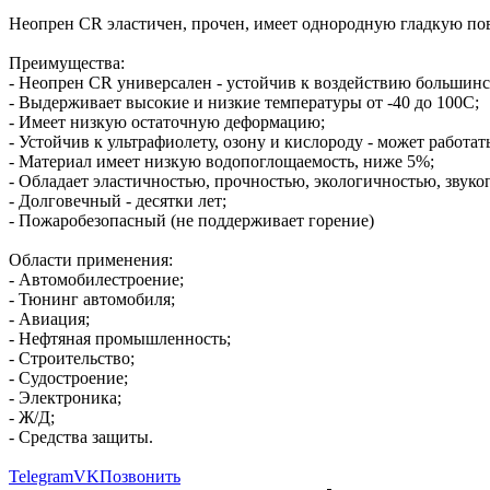
Неопрен CR эластичен, прочен, имеет однородную гладкую по
Преимущества:
- Неопрен CR универсален - устойчив к воздействию большинст
- Выдерживает высокие и низкие температуры от -40 до 100С;
- Имеет низкую остаточную деформацию;
- Устойчив к ультрафиолету, озону и кислороду - может работать
- Материал имеет низкую водопоглощаемость, ниже 5%;
- Обладает эластичностью, прочностью, экологичностью, звук
- Долговечный - десятки лет;
- Пожаробезопасный (не поддерживает горение)
Области применения:
- Автомобилестроение;
- Тюнинг автомобиля;
- Авиация;
- Нефтяная промышленность;
- Строительство;
- Судостроение;
- Электроника;
- Ж/Д;
- Средства защиты.
Telegram
VK
Позвонить