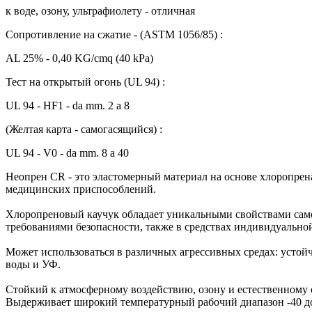
к воде, озону, ультрафиолету - отличная
Сопротивление на сжатие - (ASTM 1056/85) :
AL 25% - 0,40 KG/cmq (40 kPa)
Тест на открытый огонь (UL 94) :
UL 94 - HF1 - da mm. 2 a 8
(Желтая карта - самогасящийся) :
UL 94 - V0 - da mm. 8 a 40
Неопрен CR - это эластомерный материал на основе хлоропрен
медицинских приспособлений.
Хлоропреновый каучук обладает уникальными свойствами само
требованиями безопасности, также в средствах индивидуально
Может использоваться в различных агрессивных средах: устойчи
воды и УФ.
Стойкий к атмосферному воздействию, озону и естественному 
Выдерживает широкий температурный рабочий диапазон -40 до 