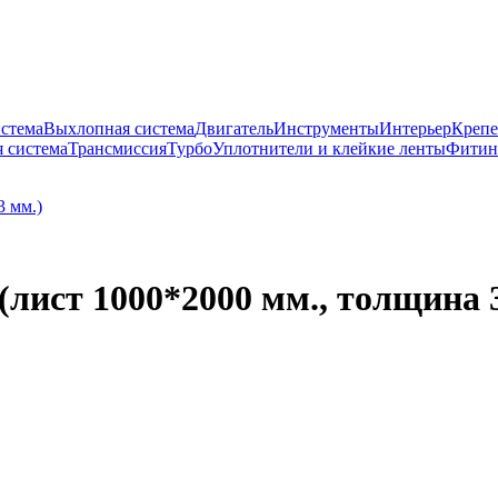
истема
Выхлопная система
Двигатель
Инструменты
Интерьер
Крепе
 система
Трансмиссия
Турбо
Уплотнители и клейкие ленты
Фитин
лист 1000*2000 мм., толщина 