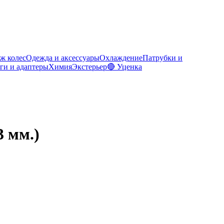
ж колес
Одежда и аксессуары
Охлаждение
Патрубки и
ги и адаптеры
Химия
Экстерьер
🔴 Уценка
3 мм.)