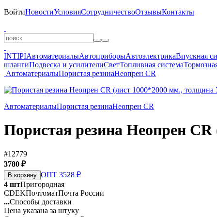
Войти
Новости
Условия
Сотрудничество
Отзывы
Контакты
INTIPI
Автоматериалы
Автоприборы
Автоэлектрика
Впускная с
шланги
Подвеска и усилители
Свет
Топливная система
Тормозная
Автоматериалы
Пористая резина
Неопрен CR
Автоматериалы
Пористая резина
Неопрен CR
Пористая резина Неопрен CR (
#12779
3780 ₽
ОПТ 3528 ₽
В корзину
4 шт
Пригородная
CDEK
Почтомат
Почта России
...
Способы доставки
Цена указана за штуку