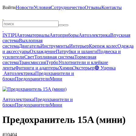
Войти
Новости
Условия
Сотрудничество
Отзывы
Контакты
INTIPI
Автоматериалы
Автоприборы
Автоэлектрика
Впускная
система
Выхлопная
система
Двигатель
Инструменты
Интерьер
Крепеж колес
Одежда
и аксессуары
Охлаждение
Патрубки и шланги
Подвеска и
усилители
Свет
Топливная система
Тормозная
система
Трансмиссия
Турбо
Уплотнители и клейкие
ленты
Фитинги и адаптеры
Химия
Экстерьер
🔴 Уценка
Автоэлектрика
Предохранители и
блоки
Предохранители
Мини
Автоэлектрика
Предохранители и
блоки
Предохранители
Мини
Предохранитель 15A (мини)
#10404