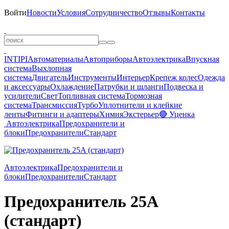
Войти
Новости
Условия
Сотрудничество
Отзывы
Контакты
INTIPI
Автоматериалы
Автоприборы
Автоэлектрика
Впускная
система
Выхлопная
система
Двигатель
Инструменты
Интерьер
Крепеж колес
Одежда
и аксессуары
Охлаждение
Патрубки и шланги
Подвеска и
усилители
Свет
Топливная система
Тормозная
система
Трансмиссия
Турбо
Уплотнители и клейкие
ленты
Фитинги и адаптеры
Химия
Экстерьер
🔴 Уценка
Автоэлектрика
Предохранители и
блоки
Предохранители
Стандарт
Автоэлектрика
Предохранители и
блоки
Предохранители
Стандарт
Предохранитель 25A
(стандарт)