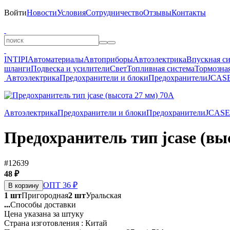
Войти
Новости
Условия
Сотрудничество
Отзывы
Контакты
INTIPI
Автоматериалы
Автоприборы
Автоэлектрика
Впускная с
шланги
Подвеска и усилители
Свет
Топливная система
Тормозная
Автоэлектрика
Предохранители и блоки
Предохранители
JCASE
Автоэлектрика
Предохранители и блоки
Предохранители
JCASE
Предохранитель тип jcase (вы
#12639
48 ₽
ОПТ 36 ₽
В корзину
1 шт
Пригородная
2 шт
Уральская
...
Способы доставки
Цена указана за штуку
Страна изготовления : Китай