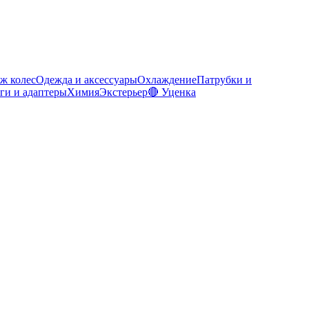
ж колес
Одежда и аксессуары
Охлаждение
Патрубки и
ги и адаптеры
Химия
Экстерьер
🔴 Уценка