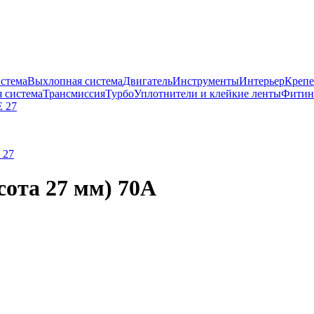
истема
Выхлопная система
Двигатель
Инструменты
Интерьер
Крепе
 система
Трансмиссия
Турбо
Уплотнители и клейкие ленты
Фитин
 27
 27
сота 27 мм) 70A