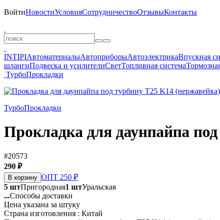
Войти
Новости
Условия
Сотрудничество
Отзывы
Контакты
INTIPI
Автоматериалы
Автоприборы
Автоэлектрика
Впускная с
шланги
Подвеска и усилители
Свет
Топливная система
Тормозная
Турбо
Прокладки
Турбо
Прокладки
Прокладка для даунпайпа под
#20573
290 ₽
ОПТ 250 ₽
В корзину
5 шт
Пригородная
1 шт
Уральская
...
Способы доставки
Цена указана за штуку
Страна изготовления : Китай