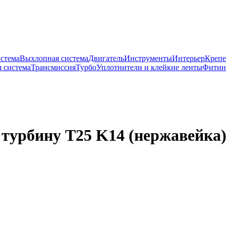
истема
Выхлопная система
Двигатель
Инструменты
Интерьер
Крепе
 система
Трансмиссия
Турбо
Уплотнители и клейкие ленты
Фитин
 турбину T25 K14 (нержавейка