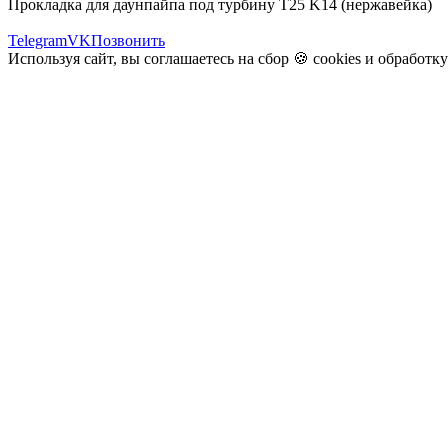
Прокладка для даунпайпа под турбину T25 K14 (нержавейка)
Telegram
VK
Позвонить
Используя сайт, вы соглашаетесь на сбор 🍪
cookies
и
обработк