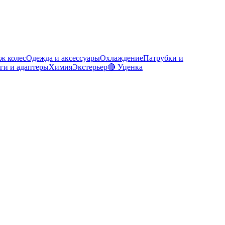
ж колес
Одежда и аксессуары
Охлаждение
Патрубки и
ги и адаптеры
Химия
Экстерьер
🔴 Уценка
)