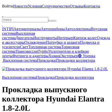
Войти
Новости
Условия
Сотрудничество
Отзывы
Контакты
INTIPI
Автоматериалы
Автоприборы
Автоэлектрика
Впускная
система
Выхлопная
система
Двигатель
Инструменты
Интерьер
Крепеж колес
Одежда
и аксессуары
Охлаждение
Патрубки и шланги
Подвеска и
усилители
Свет
Топливная система
Тормозная
система
Трансмиссия
Турбо
Уплотнители и клейкие
ленты
Фитинги и адаптеры
Химия
Экстерьер
🔴 Уценка
Выхлопная система
Прокладки
Прокладки коллектора
Выхлопная система
Прокладки
Прокладки коллектора
Прокладка выпускного
коллектора Hyundai Elantra
1.8-2.0L