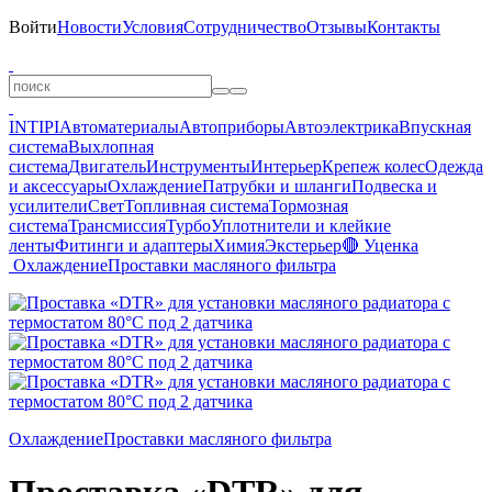
Войти
Новости
Условия
Сотрудничество
Отзывы
Контакты
INTIPI
Автоматериалы
Автоприборы
Автоэлектрика
Впускная
система
Выхлопная
система
Двигатель
Инструменты
Интерьер
Крепеж колес
Одежда
и аксессуары
Охлаждение
Патрубки и шланги
Подвеска и
усилители
Свет
Топливная система
Тормозная
система
Трансмиссия
Турбо
Уплотнители и клейкие
ленты
Фитинги и адаптеры
Химия
Экстерьер
🔴 Уценка
Охлаждение
Проставки масляного фильтра
Охлаждение
Проставки масляного фильтра