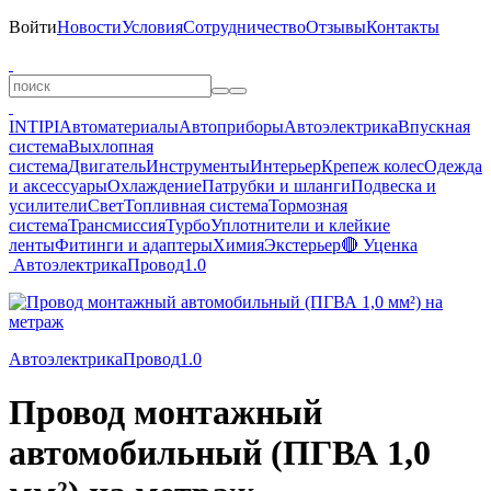
Войти
Новости
Условия
Сотрудничество
Отзывы
Контакты
INTIPI
Автоматериалы
Автоприборы
Автоэлектрика
Впускная
система
Выхлопная
система
Двигатель
Инструменты
Интерьер
Крепеж колес
Одежда
и аксессуары
Охлаждение
Патрубки и шланги
Подвеска и
усилители
Свет
Топливная система
Тормозная
система
Трансмиссия
Турбо
Уплотнители и клейкие
ленты
Фитинги и адаптеры
Химия
Экстерьер
🔴 Уценка
Автоэлектрика
Провод
1.0
Автоэлектрика
Провод
1.0
Провод монтажный
автомобильный (ПГВА 1,0