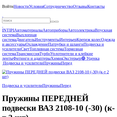
Войти
Новости
Условия
Сотрудничество
Отзывы
Контакты
INTIPI
Автоматериалы
Автоприборы
Автоэлектрика
Впускная
система
Выхлопная
система
Двигатель
Инструменты
Интерьер
Крепеж колес
Одежда
и аксессуары
Охлаждение
Патрубки и шланги
Подвеска и
усилители
Свет
Топливная система
Тормозная
система
Трансмиссия
Турбо
Уплотнители и клейкие
ленты
Фитинги и адаптеры
Химия
Экстерьер
🔴 Уценка
Подвеска и усилители
Пружины
Перед
Подвеска и усилители
Пружины
Перед
Пружины ПЕРЕДНЕЙ
подвески ВАЗ 2108-10 (-30) (к-