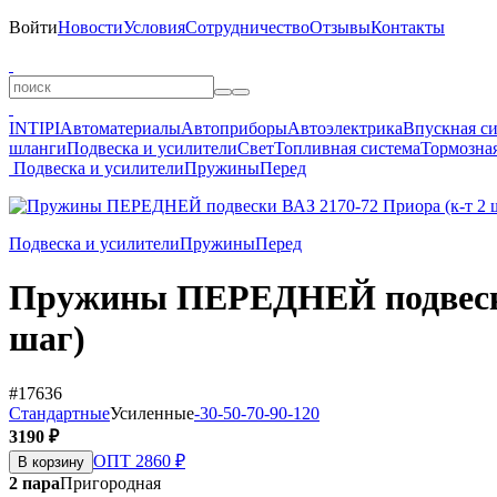
Войти
Новости
Условия
Сотрудничество
Отзывы
Контакты
INTIPI
Автоматериалы
Автоприборы
Автоэлектрика
Впускная с
шланги
Подвеска и усилители
Свет
Топливная система
Тормозная
Подвеска и усилители
Пружины
Перед
Подвеска и усилители
Пружины
Перед
Пружины ПЕРЕДНЕЙ подвески 
шаг)
#17636
Стандартные
Усиленные
-30
-50
-70
-90
-120
3190 ₽
ОПТ 2860 ₽
В корзину
2 пара
Пригородная