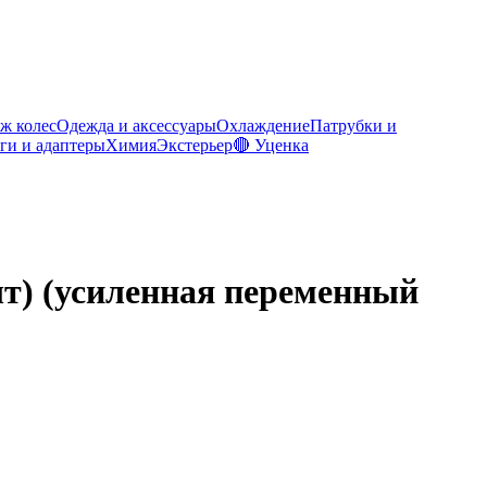
ж колес
Одежда и аксессуары
Охлаждение
Патрубки и
ги и адаптеры
Химия
Экстерьер
🔴 Уценка
т) (усиленная переменный