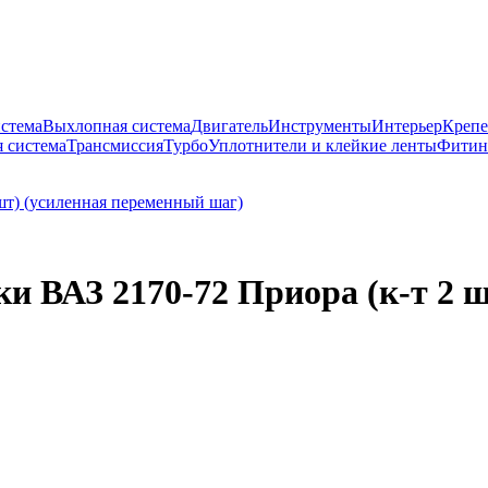
истема
Выхлопная система
Двигатель
Инструменты
Интерьер
Крепе
 система
Трансмиссия
Турбо
Уплотнители и клейкие ленты
Фитин
ВАЗ 2170-72 Приора (к-т 2 ш