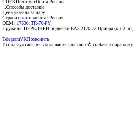
CDEK
Почтомат
Почта России
...
Способы доставки
Цена указана за пару
Страна изготовления : Россия
OEM :
17636
;
TR-70-PY
Пружины ПЕРЕДНЕЙ подвески ВАЗ 2170-72 Приора (к-т 2 шт)
Telegram
VK
Позвонить
Используя сайт, вы соглашаетесь на сбор 🍪
cookies
и
обработк