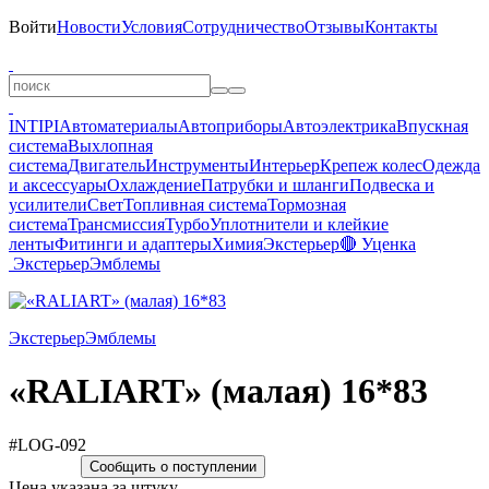
Войти
Новости
Условия
Сотрудничество
Отзывы
Контакты
INTIPI
Автоматериалы
Автоприборы
Автоэлектрика
Впускная
система
Выхлопная
система
Двигатель
Инструменты
Интерьер
Крепеж колес
Одежда
и аксессуары
Охлаждение
Патрубки и шланги
Подвеска и
усилители
Свет
Топливная система
Тормозная
система
Трансмиссия
Турбо
Уплотнители и клейкие
ленты
Фитинги и адаптеры
Химия
Экстерьер
🔴 Уценка
Экстерьер
Эмблемы
Экстерьер
Эмблемы
«RALIART» (малая) 16*83
#LOG-092
Сообщить о поступлении
Цена указана за штуку