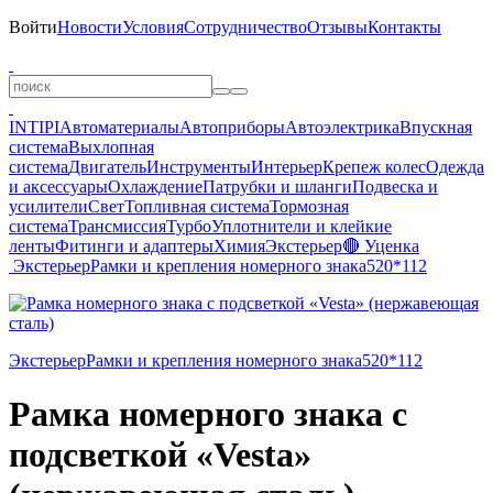
Войти
Новости
Условия
Сотрудничество
Отзывы
Контакты
INTIPI
Автоматериалы
Автоприборы
Автоэлектрика
Впускная
система
Выхлопная
система
Двигатель
Инструменты
Интерьер
Крепеж колес
Одежда
и аксессуары
Охлаждение
Патрубки и шланги
Подвеска и
усилители
Свет
Топливная система
Тормозная
система
Трансмиссия
Турбо
Уплотнители и клейкие
ленты
Фитинги и адаптеры
Химия
Экстерьер
🔴 Уценка
Экстерьер
Рамки и крепления номерного знака
520*112
Экстерьер
Рамки и крепления номерного знака
520*112
Рамка номерного знака с
подсветкой «Vesta»