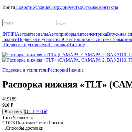
Войти
Новости
Условия
Сотрудничество
Отзывы
Контакты
INTIPI
Автоматериалы
Автоприборы
Автоэлектрика
Впускная с
шланги
Подвеска и усилители
Свет
Топливная система
Тормозная
Подвеска и усилители
Распорки
Нижние
Подвеска и усилители
Распорки
Нижние
Распорка нижняя «TLT» (СА
#19189
910 ₽
ОПТ 790 ₽
В корзину
1 шт
Уральская
CDEK
Почтомат
Почта России
...
Способы доставки