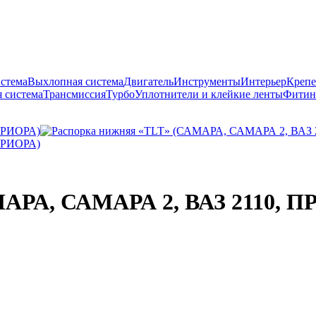
истема
Выхлопная система
Двигатель
Инструменты
Интерьер
Крепе
 система
Трансмиссия
Турбо
Уплотнители и клейкие ленты
Фитин
МАРА, САМАРА 2, ВАЗ 2110, 